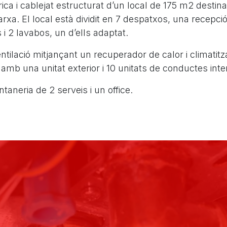
trica i cablejat estructurat d’un local de 175 m2 destinat
arxa. El local està dividit en 7 despatxos, una recepció
 i 2 lavabos, un d’ells adaptat.
ventilació mitjançant un recuperador de calor i climatit
mb una unitat exterior i 10 unitats de conductes inter
ontaneria de 2 serveis i un office.