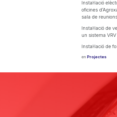
Instal·lació elèc
oficines d’Agrox
sala de reunions
Instal·lació de 
un sistema VRV a
Instal·lació de f
en
Projectes