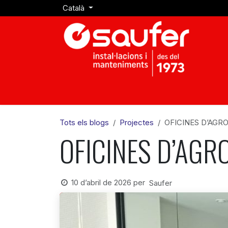
Skip to Content
Català
Inici
Qui Som
Instal·lacions
Man
Tots els blogs
Projectes
OFICINES D’AG
OFICINES D’AG
10 d’abril de 2026
per
Saufer