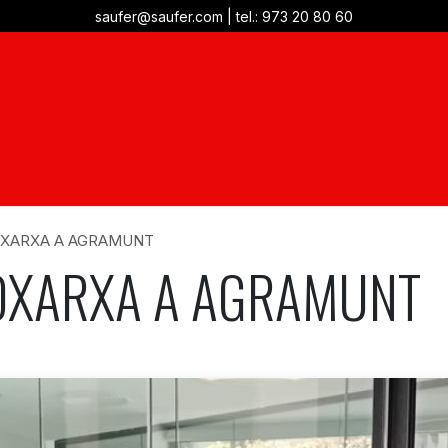
saufer@saufer.com
|
tel.: 973 20 80 60
teniment
Management energètic
Projectes
Notícies
ROXARXA A AGRAMUNT
ROXARXA A AGRAMUNT