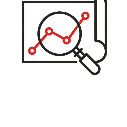
Anàlisi
En el cas d’una nova instal·lació, analitzem els factors de
l’entorn i definim les necessitats. Si la instal·lació ja està
feta, estudiem els punts crítics i busquem solucions per
a millorar-ne el rendiment.