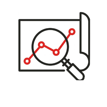
Análisis
En el caso de una nueva instalación, analizamos los
factores del entorno y definimos las necesidades. Si la