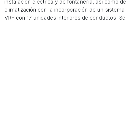
instalación eléctrica y de fontanería, así como de
climatización con la incorporación de un sistema
VRF con 17 unidades interiores de conductos. Se
trata de uno de los sistemas más eficientes para
climatizar oficinas, ya que cada unidad interior
opera individualmente según la demanda de
temperatura. Por otro lado, también ha instalado
dos recuperadores de calor para la correcta
ventilación de los espacios.
in
Noticias