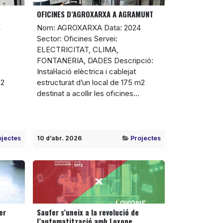
OFICINES D’AGROXARXA A AGRAMUNT
4
Nom: AGROXARXA Data: 2024
Sector: Oficines Servei:
ELECTRICITAT, CLIMA,
FONTANERIA, DADES Descripció:
Instal·lació elèctrica i cablejat
m2
estructurat d’un local de 175 m2
destinat a acollir les oficines...
ojectes
10 d’abr. 2026
Projectes
er
Saufer s’uneix a la revolució de
l’automatització amb Loxone