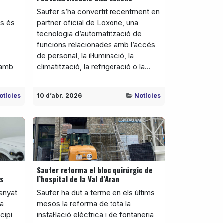
Saufer s’ha convertit recentment en
ls és
partner oficial de Loxone, una
tecnologia d’automatització de
funcions relacionades amb l’accés
de personal, la il·luminació, la
 amb
climatització, la refrigeració o la...
otícies
10 d’abr. 2026
Notícies
Saufer reforma el bloc quirúrgic de
ls
l’hospital de la Val d’Aran
panyat
Saufer ha dut a terme en els últims
la
mesos la reforma de tota la
cipi
instal·lació elèctrica i de fontaneria