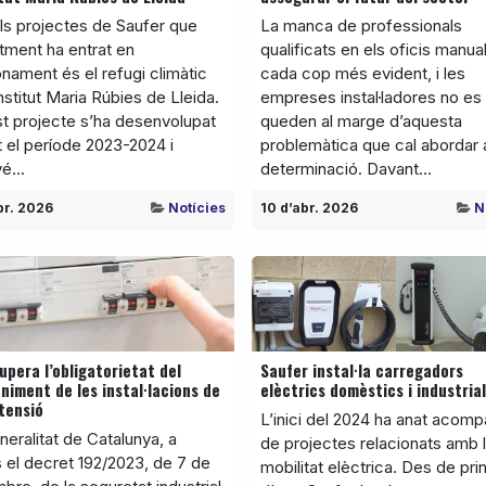
ls projectes de Saufer que
La manca de professionals
tment ha entrat en
qualificats en els oficis manua
nament és el refugi climàtic
cada cop més evident, i les
Institut Maria Rúbies de Lleida.
empreses instal·ladores no es
t projecte s’ha desenvolupat
queden al marge d’aquesta
t el període 2023-2024 i
problemàtica que cal abordar
é...
determinació. Davant...
br. 2026
Notícies
10 d’abr. 2026
N
upera l’obligatorietat del
Saufer instal·la carregadors
iment de les instal·lacions de
elèctrics domèstics i industria
tensió
L’inici del 2024 ha anat acom
eralitat de Catalunya, a
de projectes relacionats amb 
 el decret 192/2023, de 7 de
mobilitat elèctrica. Des de prin