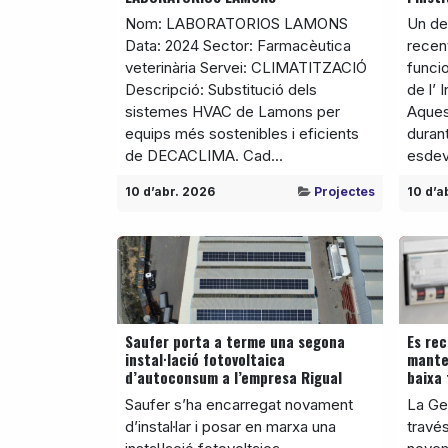
Nom: LABORATORIOS LAMONS
Un de
Data: 2024 Sector: Farmacèutica
recen
veterinària Servei: CLIMATITZACIÓ
funcio
Descripció: Substitució dels
de l’ 
sistemes HVAC de Lamons per
Aques
equips més sostenibles i eficients
duran
de DECACLIMA. Cad...
esdev
10 d’abr. 2026
Projectes
10 d’a
Saufer porta a terme una segona
Es rec
instal·lació fotovoltaica
manten
d’autoconsum a l’empresa Rigual
baixa 
Saufer s’ha encarregat novament
La Gen
d’instal·lar i posar en marxa una
través