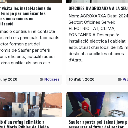
 visita les instal·lacions de
OFICINES D’AGROXARXA A LA SEU
 Europe per conèixer les
Nom: AGROXARXA Data: 202
es innovacions en
Sector: Oficines Servei:
ització
ELECTRICITAT, CLIMA,
mació contínua i el contacte
FONTANERIA Descripció:
e amb els principals fabricants
Instal·lació elèctrica i cablejat
ector formen part del
estructurat d’un local de 135 
omís de Saufer per oferir
destinat a acollir les oficines
ons eficients, actualitzades i
d’Agro...
ima qualitat als seus clie...
juny 2026
Notícies
10 d’abr. 2026
Pr
ó d’un refugi climàtic a
Saufer aposta pel talent jove p
itut Maria Rúbies de Lleida
assegurar el futur del sector