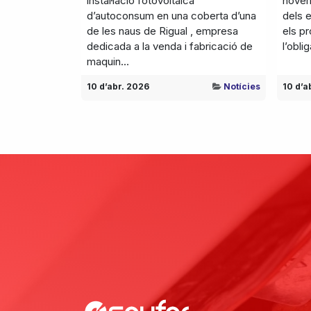
instal·lació fotovoltaica
novemb
d’autoconsum en una coberta d’una
dels e
de les naus de Rigual , empresa
els p
dedicada a la venda i fabricació de
l’obli
maquin...
10 d’abr. 2026
Notícies
10 d’a