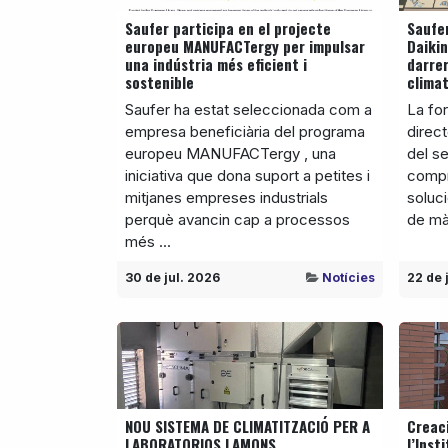
Saufer participa en el projecte
Saufer
europeu MANUFACTergy per impulsar
Daikin
una indústria més eficient i
darrer
sostenible
climat
Saufer ha estat seleccionada com a
La for
empresa beneficiària del programa
direct
europeu MANUFACTergy , una
del s
iniciativa que dona suport a petites i
compr
mitjanes empreses industrials
soluci
perquè avancin cap a processos
de màx
més ...
30 de jul. 2026
Notícies
22 de 
NOU SISTEMA DE CLIMATITZACIÓ PER A
Creaci
LABORATORIOS LAMONS
l’Inst