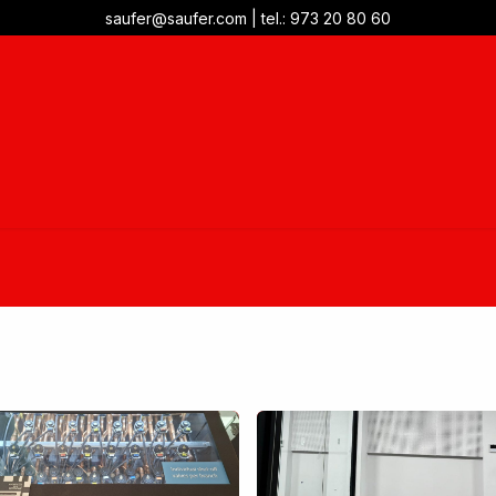
saufer@saufer.com
|
tel.: 973 20 80 60
teniment
Management energètic
Projectes
Notícies