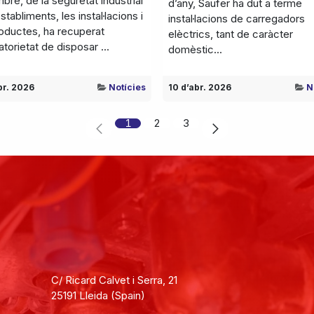
re, de la seguretat industrial
d’any, Saufer ha dut a terme
stabliments, les instal·lacions i
instal·lacions de carregadors
roductes, ha recuperat
elèctrics, tant de caràcter
gatorietat de disposar ...
domèstic...
br. 2026
Notícies
10 d’abr. 2026
N
1
2
3
C/ Ricard Calvet i Serra, 21
25191 Lleida (Spain)